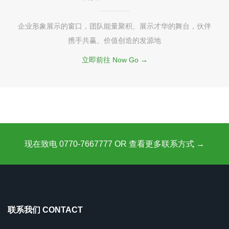
企业形象展示的窗口，团队能量聚积、展示才华的舞台，伙伴
携手共赢、价值创造的发源地
立即前往 Now Go →
现在致电 0770-7667777 OR 查看更多联系方式 →
联系我们 CONTACT