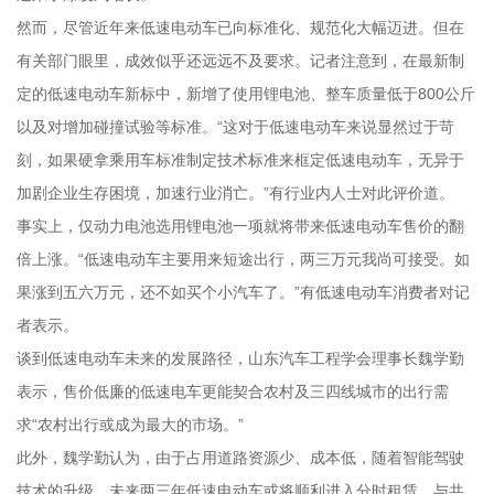
然而，尽管近年来低速电动车已向标准化、规范化大幅迈进。但在
有关部门眼里，成效似乎还远远不及要求。记者注意到，在最新制
定的低速电动车新标中，新增了使用锂电池、整车质量低于800公斤
以及对增加碰撞试验等标准。“这对于低速电动车来说显然过于苛
刻，如果硬拿乘用车标准制定技术标准来框定低速电动车，无异于
加剧企业生存困境，加速行业消亡。”有行业内人士对此评价道。
事实上，仅动力电池选用锂电池一项就将带来低速电动车售价的翻
倍上涨。“低速电动车主要用来短途出行，两三万元我尚可接受。如
果涨到五六万元，还不如买个小汽车了。”有低速电动车消费者对记
者表示。
谈到低速电动车未来的发展路径，山东汽车工程学会理事长魏学勤
表示，售价低廉的低速电车更能契合农村及三四线城市的出行需
求“农村出行或成为最大的市场。”
此外，魏学勤认为，由于占用道路资源少、成本低，随着智能驾驶
技术的升级，未来两三年低速电动车或将顺利进入分时租赁，与共