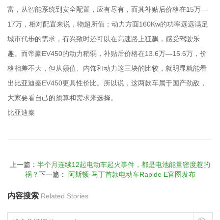
富，从智能系统到安全配置，应有尽有，而其补贴后价格在15万—
17万，相对配置来说，物超所值；动力方面160Kw的功率远远满足
城市代步的需求，有兴致时还可以在高速路上狂飙，感受驾驶乐
趣。而帝豪EV450的动力稍弱，补贴后价格在13.6万—15.6万，价
格相差不大，但从颜值、内饰和动力这三块的比较，就明显就能看
出比亚迪秦EV450更具性价比。所以说，这两款车属于国产劲敌，
大家要看自己的预算和需求来选择。
比亚迪秦
上一篇：
半个月连续12起电动车起火事件，都是电池能量密度惹的
祸？
下一篇：
阿斯顿·马丁首款电动车Rapide E官图发布
内容搜索
Related Stories