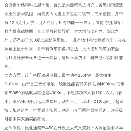
会所豪华感和科技感十足。首先是大面积真皮填充，黄黑相间营造
浓重的豪华氛围；而真皮方向盘上下左右可调节，简单便捷；并带
有 12.8英寸大屏，引人注目，所有功能一一显示，看得特别清晰；
且内置高德地图，车上即可轻松导航，大大增加便利性。除此之
外，还添加了360度全息影像系统，一旦有物体移动靠近汽车，会在
屏幕上显示出来，并带有倒车影像和雷达，大大增加汽车的安全；
而且各种安全设备也一一具备，这里不再赘述。科技感和实用性兼
具。
动力方面，该车搭配永磁电机，最大功率160kW，最大扭矩
310NM，由于是三元锂电池，续航性能表现优异,达到400Km,;而帝
豪EV450的续航里程也是400Km，不过其功率只有120 kW,动力较
小。秦EV450开启运动模式后，动力十足，堪比2.0T发动机，起速
快，加速给力，推背感非常强，创造与众不同的驾驶乐趣，这是吸
引很多买家购买的亮点。
总体来说，比亚迪秦EV450在外观上大气又美观；内饰配置非常丰