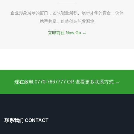
企业形象展示的窗口，团队能量聚积、展示才华的舞台，伙伴
携手共赢、价值创造的发源地
立即前往 Now Go →
现在致电 0770-7667777 OR 查看更多联系方式 →
联系我们 CONTACT