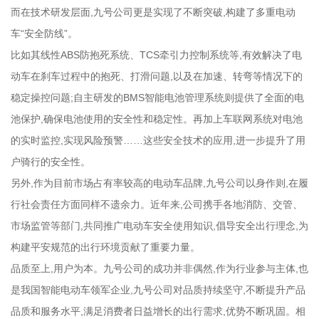
而在技术研发层面,九号公司更是实现了不断突破,构建了多重电动
车“安全防线”。
比如其线性ABS防抱死系统、TCS牵引力控制系统等,有效解决了电
动车在刹车过程中的抱死、打滑问题,以及在加速、转弯等情况下的
稳定操控问题;自主研发的BMS智能电池管理系统则提供了全面的电
池保护,确保电池使用的安全性和稳定性。再加上车联网系统对电池
的实时监控,实现风险预警……这些安全技术的应用,进一步提升了用
户骑行的安全性。
另外,作为目前市场占有率较高的电动车品牌,九号公司以身作则,在履
行社会责任方面同样不遗余力。近年来,公司携手各地消防、交管、
市场监管等部门,共同推广电动车安全使用知识,倡导安全出行理念,为
构建平安规范的出行环境贡献了重要力量。
品质至上,用户为本。九号公司的成功并非偶然,作为行业参与主体,也
是我国智能电动车领军企业,九号公司对品质持续坚守,不断提升产品
品质和服务水平,满足消费者日益增长的出行需求,优势不断巩固。相