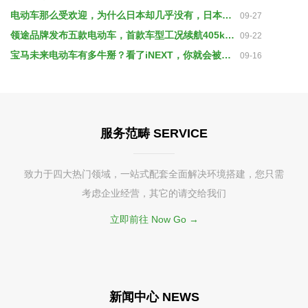
电动车那么受欢迎，为什么日本却几乎没有，日本网友：我们又不傻!
09-27
领途品牌发布五款电动车，首款车型工况续航405km，11月上市
09-22
宝马未来电动车有多牛掰？看了iNEXT，你就会被电晕！
09-16
服务范畴 SERVICE
致力于四大热门领域，一站式配套全面解决环境搭建，您只需
考虑企业经营，其它的请交给我们
立即前往 Now Go →
新闻中心 NEWS