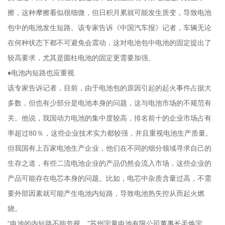
擦，这种摩擦看似很细微，但日积月累就可能发生质变，导致电池
包中的电池发生短路。该专家告诉《中国汽车报》记者，车辆无论
在何种状态下都不可避免会震动，这对电池包中电池的固定提出了
较高要求，尤其是圆柱电池的固定更需要加强。
♦电池内短路也应重视
该专家告诉记者，目前，由于电池包的原因引起的起火事件占据大
多数，但也有少部分是电池本身的问题，这与电池市场的不规范有
关。他说，我国动力电池的集中度较高，排名前十的企业市场占有
率超过80％，这些企业技术实力都较强，并且重视电池生产质量。
但我国有上百家电池生产企业，他们在不同的细分领域寻求自己的
生存之道，有些二流电池企业的产品仍然会流入市场，这些企业的
产品可能存在电芯本身的问题。比如，电芯中杂质含量过高，不需
要外部因素就可能产生电池内短路，导致电池热失控从而起火燃
烧。
“电池的内短路不能忽视。”苏州宇量电池有限公司董事长毛焕宇