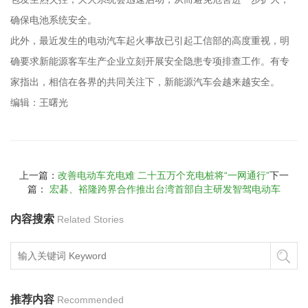
确保电池系统安全。
此外，最近发生的电动汽车起火事故已引起工信部的高度重视，明
确要求新能源客车生产企业立刻开展安全隐患专项排查工作。有专
家指出，相信在各界的共同关注下，新能源汽车会越来越安全。
编辑：王曙光
上一篇：
改善电动车充电难 二十五万个充电桩将“一网通行”
下一
篇：
宏碁、裕隆跨界合作推出台湾首部自主研发智驾电动车
内容搜索
Related Stories
推荐内容
Recommended