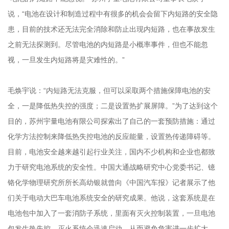
说，“电池在设计和制造过程中有很多的机会会留下内短路的安全隐
患，目前的技术还无法完全消除和防止出现内短路，也在事故发生
之前无法探测到。尽管电池的内短路是小概率事件，但也不能忽
视，一旦发生内短路将是灾难性的。”
毛焕宇说：“内短路无法克服，但可以采取两个措施保障电池的安
全，一是降低热失控的强度；二是设置热扩展屏障。”为了达到这个
目的，苏州宇量电池有限公司探索出了自己的一套预防措施：通过
化学方法控制来降低热失控电池的反应能量，设置热传递障碍等。
目前，电池安全越来越引起行业关注，国内不少机构和企业也都致
力于研究电池系统的安全性。中国大通战略研究中心党委书记、镱
铬化学物理研究所所长高幼银就曾向《中国汽车报》记者展示了他
们关于电动大巴车电池系统安全的研究成果。他说，这套系统是在
电池包中加入了一套消防子系统，里面有灭火控制装置，一旦电池
包发生热失控，灭火系统会迅速启动，从而避免危害进一步扩大，