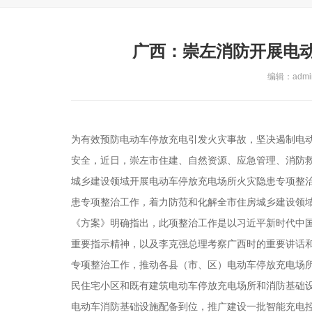
广西：崇左消防开展电
编辑：admin
为有效预防电动车停放充电引发火灾事故，坚决遏制电
安全，近日，崇左市住建、自然资源、应急管理、消防
城乡建设领域开展电动车停放充电场所火灾隐患专项整
患专项整治工作，着力防范和化解全市住房城乡建设领
《方案》明确指出，此项整治工作是以习近平新时代中
重要指示精神，以及李克强总理考察广西时的重要讲话
专项整治工作，推动各县（市、区）电动车停放充电场
民住宅小区和既有建筑电动车停放充电场所和消防基础
电动车消防基础设施配备到位，推广建设一批智能充电