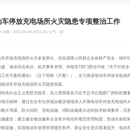
动车停放充电场所火灾隐患专项整治工作
 日期：2022-04-18 19:51:25 / 人气：
92
动车停放充电场所火灾多发势头，切实保障人民群众生命财产安全，维护
救援、城乡综合执法、机关事务管理、供电等7部门联合印发《关于印发全
治工作方案的通知》（以下简称《方案》），全力推进电动车停放充电场
域电动车停放充电场所火灾隐患风险。
国特色社会主义思想为指导，深入贯彻落实习近平总书记视察广西时的重
和指示精神，通过在全市住房城乡建设领域深入开展电动车停放充电场所
所耐火等级、防火间距、充电设施、消防设施逐步达到技术标准要求；完
设施建设；建立健全物业服务企业有关电动车规范管理制度，形成长效机
控制设施，实现电动车使用管理规范有序、群众安全意识显著提升、电动