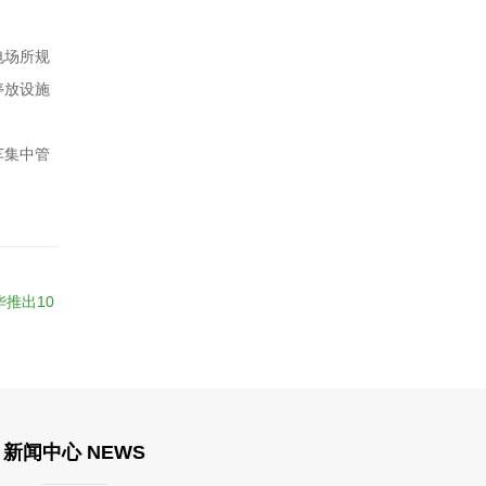
电场所规
停放设施
车集中管
推出10
新闻中心 NEWS